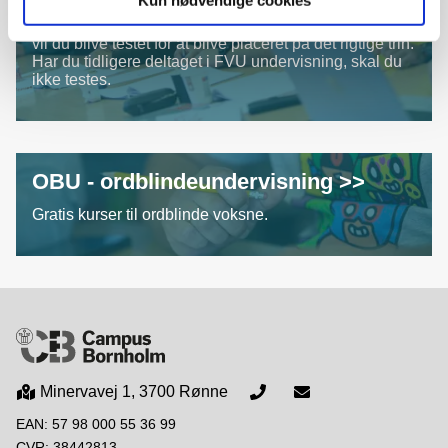
Kun nødvendige cookies
skal du gennemføre en obligatorisk test, der viser, om
FVU er det rette tilbud til dig. Efter optagelsen på FVU
vil du blive testet for at blive placeret på det rigtige trin.
Har du tidligere deltaget i FVU undervisning, skal du
ikke testes.
OBU - ordblindeundervisning >>
Gratis kurser til ordblinde voksne.
Minervavej 1, 3700 Rønne
EAN: 57 98 000 55 36 99
CVR: 38442813