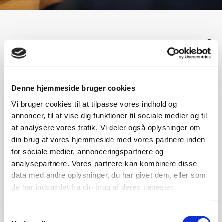
VUC - voksenundervisning på
mange niveauer
Denne hjemmeside bruger cookies
Vi bruger cookies til at tilpasse vores indhold og
HF enkeltfag - højere
annoncer, til at vise dig funktioner til sociale medier og til
forberedelseseksamen >>
at analysere vores trafik. Vi deler også oplysninger om
din brug af vores hjemmeside med vores partnere inden
Gymnasial uddannelse der giver adgang til
for sociale medier, annonceringspartnere og
videregående uddannelser. Der er mulighed for at
tage et eller flere fag ad gangen. Alle fag afsluttes med
analysepartnere. Vores partnere kan kombinere disse
eksamen. For at blive optaget på HF enkelt fag skal
data med andre oplysninger, du har givet dem, eller som
du have afsluttet 9. eller 10. klasse mindst et år inden
de har indsamlet fra din brug af deres tjenester.
optagelsen.
Samtykkevalg