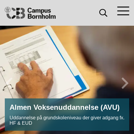
Søg
Søg
Campus
Søg
Bornholm
Forrige
Næs
Almen Voksenuddannelse (AVU)
Uddannelse på grundskoleniveau der giver adgang fx.
HF & EUD