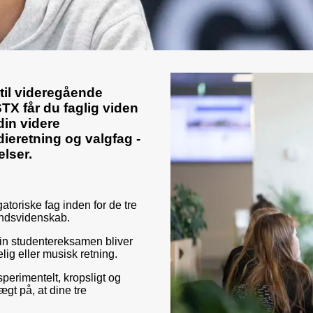
 til videregående
X får du faglig viden
din videre
ieretning og valgfag -
lser.
toriske fag inden for de tre
ndsvidenskab.
din studentereksamen bliver
ig eller musisk retning.
perimentelt, kropsligt og
ægt på, at dine tre