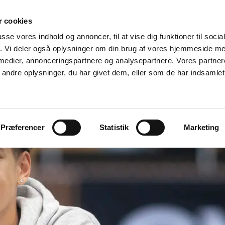
Voksen- &
 cookies
Onlinekurser
CB 10
efteruddannelse
passe vores indhold og annoncer, til at vise dig funktioner til soci
fik. Vi deler også oplysninger om din brug af vores hjemmeside m
Årskalender
Censorinfo
Medarbejdere
 medier, annonceringspartnere og analysepartnere. Vores partne
ndre oplysninger, du har givet dem, eller som de har indsamlet 
Præferencer
Statistik
Marketing