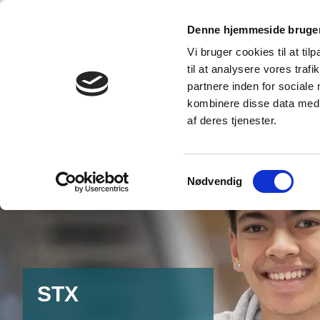
Denne hjemmeside bruger
Erhvervsuddannelser
Gymnasiet
Campus
Bornholm
Vi bruger cookies til at til
til at analysere vores tra
STX
HTX
HHX
HF
Elevhåndbog
partnere inden for sociale
kombinere disse data med a
af deres tjenester.
Samtykkevalg
Nødvendig
STX