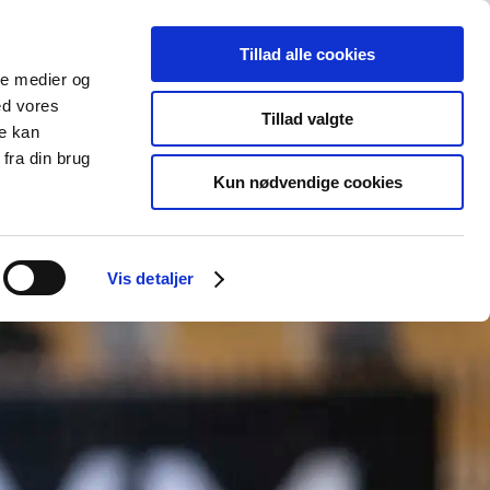
Om Campus Bornholm
KONTAKT
Tillad alle cookies
Søg
Søg
ale medier og
ed vores
Tillad valgte
re kan
fra din brug
Kun nødvendige cookies
Vis detaljer