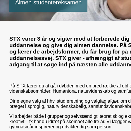
Almen studentereksamen
STX varer 3 år og sigter mod at forberede dig
uddannelse og give dig almen dannelse. På ST
og lærer de arbejdsformer, du får brug for på 
uddannelsesvej. STX giver - afhængigt af stud
adgang til at søge ind på næsten alle uddanne
På STX lærer du at gå i dybden med en bred række af obliga
videnskabsområder: Humaniora, naturvidenskab og samfu
Dine egne valg af hhv. studieretning og valgfag afgør, om 
præget i sproglig, naturvidenskabelig, samfundsvidenskabel
Vi arbejder både i grupper og selvstændigt, teoretisk og eks
kreativt – fx har du idræt på skemaet alle tre år. Vi lægger v
gymnasieår inspirerer og udvikler dig som person.