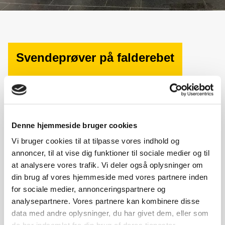
Svendeprøver på falderebet
Vi nåede at udklække en enkelt ernæringsassistent samt
et hold på 8 nye klejnsmede, inden året for alvor går på
hæld,
Denne hjemmeside bruger cookies
Stort tillykke til alle og rigtig god vind fremover.
Vi bruger cookies til at tilpasse vores indhold og
annoncer, til at vise dig funktioner til sociale medier og til
at analysere vores trafik. Vi deler også oplysninger om
Smedeholdet fra venstre (bagerst)
din brug af vores hjemmeside med vores partnere inden
Martin Kofoed, faglærer
Sanne Thunø, faglærer
for sociale medier, annonceringspartnere og
Casper Rehfeld Aakjær – Jensen DENMARK A/S
analysepartnere. Vores partnere kan kombinere disse
Daniel Henriksson Hansen – Jensen DENMARK A/S
data med andre oplysninger, du har givet dem, eller som
Josef Spanner Hansen – Molslinjen Bornholm
Mathias Vang Olsen – Bornholms Hospital