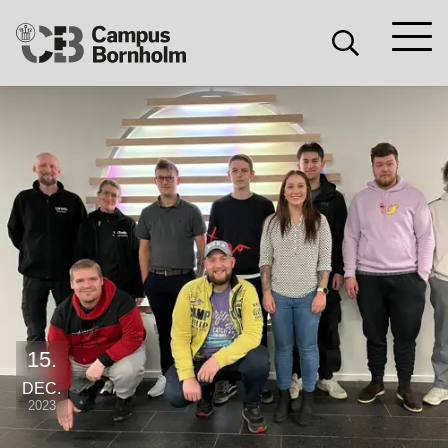
Søg
Søg
Campus
Søg
Bornholm
15.
DEC.
2023