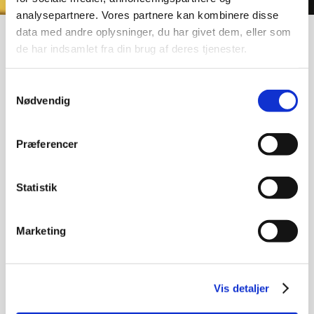
analysepartnere. Vores partnere kan kombinere disse
data med andre oplysninger, du har givet dem, eller som
de har indsamlet fra din brug af deres tjenester.
Nye tømrersvende
Samtykkevalg
Nødvendig
Den 25. marts afsluttede fem nye tømrere deres
Præferencer
svendeprøver på Campus Bornholm. På fotoet ses:
Bagerst fra venstre:
Statistik
Jal Micke - PL Entreprise
Oliver Nielsen - Bygmestrene Lars Orbe og Jim Dideriksen
Marketing
Micho Boskov - Boskov Skadeservice
Faglærer Jacob Aaby Svendsen
Vis detaljer
Forrest fra venstre: